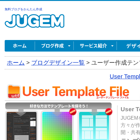
無料ブログをかんたん作成
ホーム
>
ブログデザイン一覧
>
ユーザー作成テンプ
User Tem
User 
JUGE
方々が
開・共