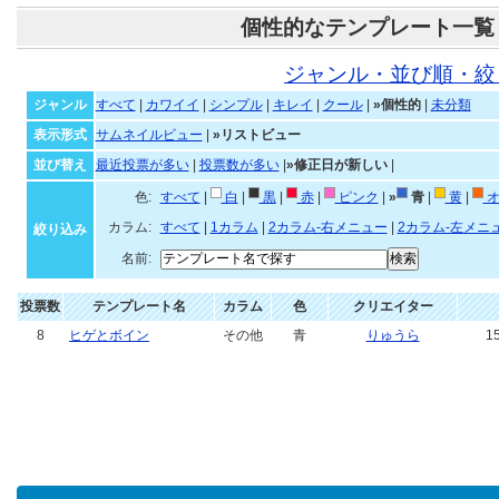
個性的なテンプレート一覧
ジャンル・並び順・絞
ジャンル
すべて
|
カワイイ
|
シンプル
|
キレイ
|
クール
|
»個性的
|
未分類
表示形式
サムネイルビュー
|
»リストビュー
並び替え
最近投票が多い
|
投票数が多い
|
»修正日が新しい
|
色:
すべて
|
白
|
黒
|
赤
|
ピンク
|
»
青
|
黄
|
オ
カラム:
すべて
|
1カラム
|
2カラム-右メニュー
|
2カラム-左メニ
絞り込み
名前:
投票数
テンプレート名
カラム
色
クリエイター
8
ヒゲとボイン
その他
青
りゅうら
15