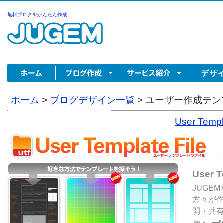
無料ブログをかんたん作成
ホーム
>
ブログデザイン一覧
>
ユーザー作成テンプ
User Tem
User 
JUGE
方々が
開・共