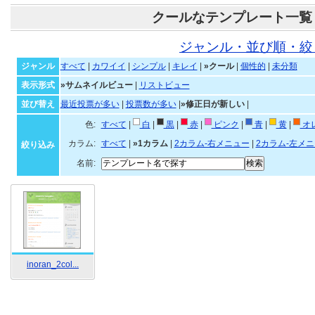
クールなテンプレート一覧
ジャンル・並び順・絞
ジャンル
すべて
|
カワイイ
|
シンプル
|
キレイ
|
»クール
|
個性的
|
未分類
表示形式
»サムネイルビュー
|
リストビュー
並び替え
最近投票が多い
|
投票数が多い
|
»修正日が新しい
|
色:
すべて
|
白
|
黒
|
赤
|
ピンク
|
青
|
黄
|
オ
カラム:
すべて
|
»1カラム
|
2カラム-右メニュー
|
2カラム-左メ
絞り込み
名前:
inoran_2col...