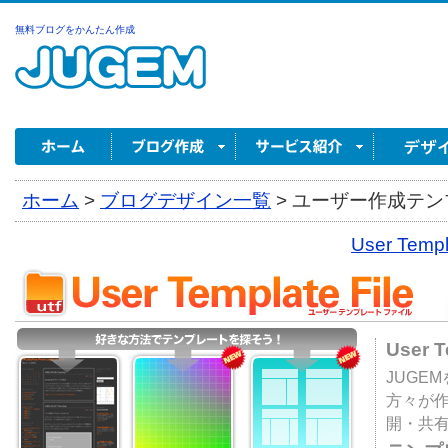
無料ブログをかんたん作成
ホーム
>
ブログデザイン一覧
>
ユーザー作成テンプ
User Tem
User 
JUGE
方々が
開・共