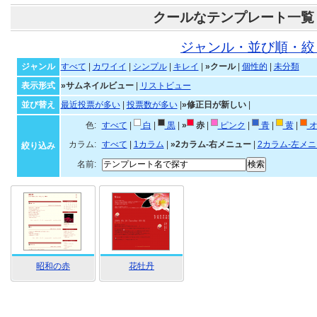
クールなテンプレート一覧
ジャンル・並び順・絞
ジャンル
すべて
|
カワイイ
|
シンプル
|
キレイ
|
»クール
|
個性的
|
未分類
表示形式
»サムネイルビュー
|
リストビュー
並び替え
最近投票が多い
|
投票数が多い
|
»修正日が新しい
|
色:
すべて
|
白
|
黒
|
»
赤
|
ピンク
|
青
|
黄
|
オ
カラム:
すべて
|
1カラム
|
»2カラム-右メニュー
|
2カラム-左メ
絞り込み
名前:
昭和の赤
花牡丹