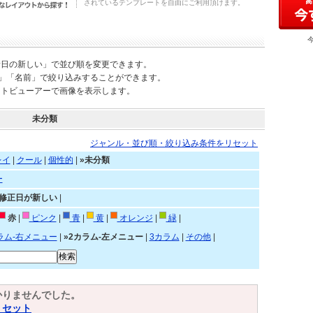
されているテンプレートを自由にご利用頂けます。
新日の新しい」で並び順を変更できます。
)」「名前」で絞り込みすることができます。
ートビューアーで画像を表示します。
未分類
ジャンル・並び順・絞り込み条件をリセット
レイ
|
クール
|
個性的
|
»未分類
ー
»修正日が新しい
|
赤
|
ピンク
|
青
|
黄
|
オレンジ
|
緑
|
ラム-右メニュー
|
»2カラム-左メニュー
|
3カラム
|
その他
|
かりませんでした。
リセット