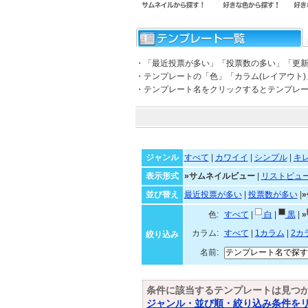
・「最近投票が多い」「投票数の多い」「更
・テンプレートの「色」「カラム(レイアウト
・テンプレート名をクリックするとテンプレ
ジャンル
すべて
|
カワイイ
|
シンプル
|
キ
表示形式
»サムネイルビュー
|
リストビュ
並び替え
最近投票が多い
|
投票数が多い
|
色:
すべて
|
白
|
黒
|
»
カラム:
すべて
|
1カラム
|
2カ
絞り込み
名前:
条件に該当するテンプレートは見つ
ジャンル・並び順・絞り込み条件を