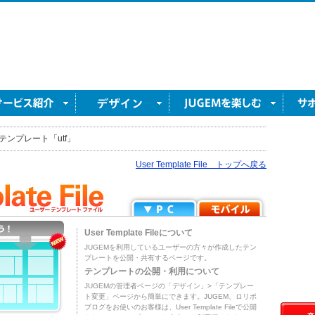
テンプレート「utf」
User Template File トップへ戻る
User Template Fileについて
JUGEMを利用しているユーザーの方々が作成したテン
プレートを公開・共有するページです。
テンプレートの公開・利用について
JUGEMの管理者ページの「デザイン」>「テンプレー
ト変更」ページから簡単にできます。JUGEM、ロリポ
ブログをお使いのお客様は、User Template Fileで公開