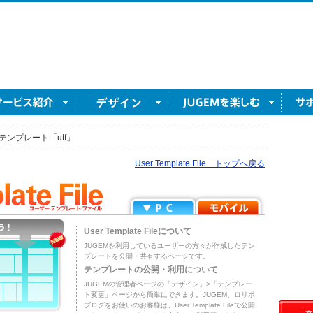
テンプレート「utf」
User Template File トップへ戻る
User Template Fileについて
JUGEMを利用しているユーザーの方々が作成したテン
プレートを公開・共有するページです。
テンプレートの公開・利用について
JUGEMの管理者ページの「デザイン」>「テンプレー
ト変更」ページから簡単にできます。JUGEM、ロリポ
ブログをお使いのお客様は、User Template Fileで公開