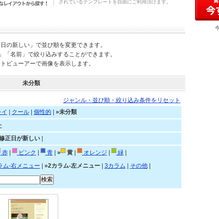
されているテンプレートを自由にご利用頂けます。
新日の新しい」で並び順を変更できます。
)」「名前」で絞り込みすることができます。
ートビューアーで画像を表示します。
未分類
ジャンル・並び順・絞り込み条件をリセット
レイ
|
クール
|
個性的
|
»未分類
ー
»修正日が新しい
|
赤
|
ピンク
|
青
|
»
黄
|
オレンジ
|
緑
|
ラム-右メニュー
|
»2カラム-左メニュー
|
3カラム
|
その他
|