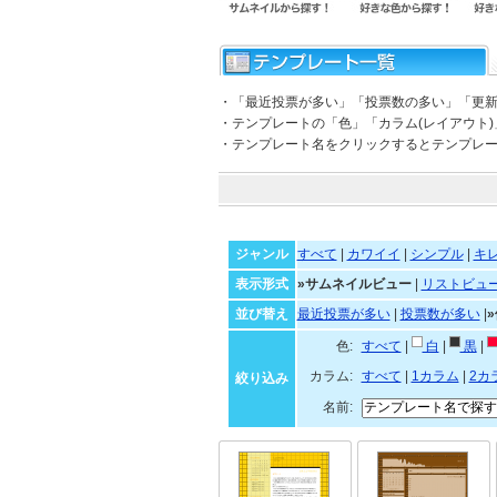
・「最近投票が多い」「投票数の多い」「更
・テンプレートの「色」「カラム(レイアウト
・テンプレート名をクリックするとテンプレ
ジャンル
すべて
|
カワイイ
|
シンプル
|
キ
表示形式
»サムネイルビュー
|
リストビュ
並び替え
最近投票が多い
|
投票数が多い
|
色:
すべて
|
白
|
黒
|
カラム:
すべて
|
1カラム
|
2カ
絞り込み
名前: