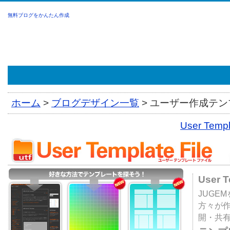
無料ブログをかんたん作成
ホーム
>
ブログデザイン一覧
>
ユーザー作成テンプ
User Tem
User 
JUGE
方々が
開・共