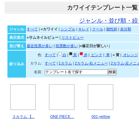
カワイイテンプレート一覧
ジャンル・並び順・絞
ジャンル
すべて
|
»カワイイ
|
シンプル
|
キレイ
|
クール
|
個性的
|
未分類
表示形式
»サムネイルビュー
|
リストビュー
並び替え
最近投票が多い
|
投票数が多い
|
»修正日が新しい
|
色:
すべて
|
白
|
黒
|
赤
|
ピンク
|
青
|
»
黄
|
オレンジ
カラム:
すべて
|
1カラム
|
2カラム-右メニュー
|
2カラム-左メニ
絞り込み
名前:
３カラム 【...
ONE PIECE ...
001-yellow