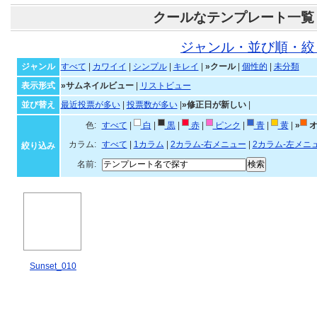
クールなテンプレート一覧
ジャンル・並び順・絞
ジャンル
すべて
|
カワイイ
|
シンプル
|
キレイ
|
»クール
|
個性的
|
未分類
表示形式
»サムネイルビュー
|
リストビュー
並び替え
最近投票が多い
|
投票数が多い
|
»修正日が新しい
|
色:
すべて
|
白
|
黒
|
赤
|
ピンク
|
青
|
黄
|
»
オ
カラム:
すべて
|
1カラム
|
2カラム-右メニュー
|
2カラム-左メニ
絞り込み
名前:
Sunset_010