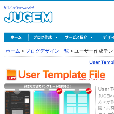
無料ブログをかんたん作成
ホーム
>
ブログデザイン一覧
>
ユーザー作成テンプ
User Tem
User 
JUGE
方々が
開・共