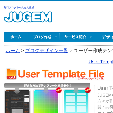
無料ブログをかんたん作成
ホーム
>
ブログデザイン一覧
>
ユーザー作成テンプ
User Tem
User 
JUGE
方々が
開・共