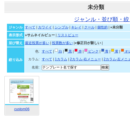
未分類
ジャンル・並び順・絞
ジャンル
すべて
|
カワイイ
|
シンプル
|
キレイ
|
クール
|
個性的
|
»未分類
表示形式
»サムネイルビュー
|
リストビュー
並び替え
最近投票が多い
|
投票数が多い
|
»修正日が新しい
|
色:
すべて
|
白
|
黒
|
赤
|
ピンク
|
青
|
黄
|
オ
カラム:
すべて
|
1カラム
|
2カラム-右メニュー
|
2カラム-左メニ
絞り込み
名前:
custom06