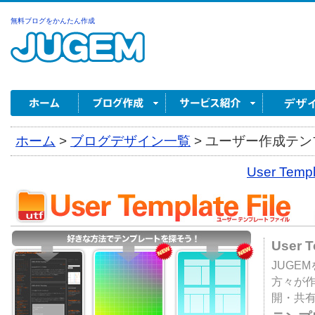
無料ブログをかんたん作成
ホーム
>
ブログデザイン一覧
>
ユーザー作成テンプ
User Tem
User 
JUGE
方々が
開・共