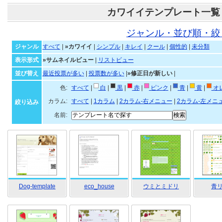
カワイイテンプレート一覧
ジャンル・並び順・絞
ジャンル
すべて
|
»カワイイ
|
シンプル
|
キレイ
|
クール
|
個性的
|
未分類
表示形式
»サムネイルビュー
|
リストビュー
並び替え
最近投票が多い
|
投票数が多い
|
»修正日が新しい
|
色:
すべて
|
白
|
黒
|
赤
|
ピンク
|
青
|
黄
|
オ
カラム:
すべて
|
1カラム
|
2カラム-右メニュー
|
2カラム-左メニ
絞り込み
名前:
Dog-template
eco_house
ウミとミドリ
青