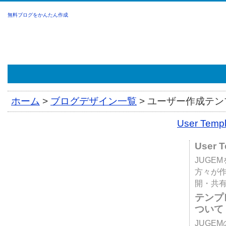
無料ブログをかんたん作成
ホーム
>
ブログデザイン一覧
>
ユーザー作成テンプ
User Tem
User 
JUGE
方々が
開・共