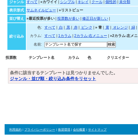
カワイイテンプレート一覧
ジャンル・並び順・絞
ジャンル
すべて
|
»カワイイ
|
シンプル
|
キレイ
|
クール
|
個性的
|
未分類
表示形式
サムネイルビュー
|
»リストビュー
並び替え
»最近投票が多い
|
投票数が多い
|
修正日が新しい
|
色:
すべて
|
白
|
黒
|
赤
|
ピンク
|
»
青
|
黄
|
オ
カラム:
すべて
|
1カラム
|
2カラム-右メニュー
|
»2カラム-左メ
絞り込み
名前:
投票数
テンプレート名
カラム
色
クリエイター
条件に該当するテンプレートは見つかりませんでした。
ジャンル・並び順・絞り込み条件をリセット