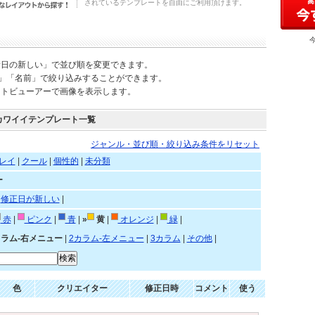
されているテンプレートを自由にご利用頂けます。
新日の新しい」で並び順を変更できます。
)」「名前」で絞り込みすることができます。
ートビューアーで画像を表示します。
カワイイテンプレート一覧
ジャンル・並び順・絞り込み条件をリセット
レイ
|
クール
|
個性的
|
未分類
ー
|
修正日が新しい
|
赤
|
ピンク
|
青
|
»
黄
|
オレンジ
|
緑
|
カラム-右メニュー
|
2カラム-左メニュー
|
3カラム
|
その他
|
色
クリエイター
修正日時
コメント
使う