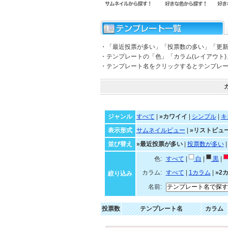
・「最近投票が多い」「投票数の多い」「更
・テンプレートの「色」「カラム(レイアウト
・テンプレート名をクリックするとテンプレ
ジャンル
すべて
|
»カワイイ
|
シンプル
|
キ
表示形式
サムネイルビュー
|
»リストビュ
並び替え
»最近投票が多い
|
投票数が多い
色:
すべて
|
白
|
黒
|
カラム:
すべて
|
1カラム
|
»2
絞り込み
名前:
投票数
テンプレート名
カラム