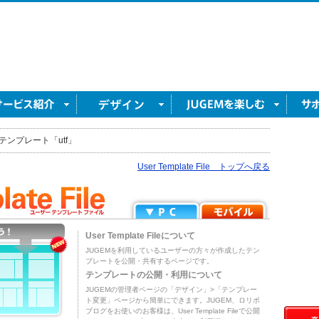
テンプレート「utf」
User Template File トップへ戻る
User Template Fileについて
JUGEMを利用しているユーザーの方々が作成したテン
プレートを公開・共有するページです。
テンプレートの公開・利用について
JUGEMの管理者ページの「デザイン」>「テンプレー
ト変更」ページから簡単にできます。JUGEM、ロリポ
ブログをお使いのお客様は、User Template Fileで公開