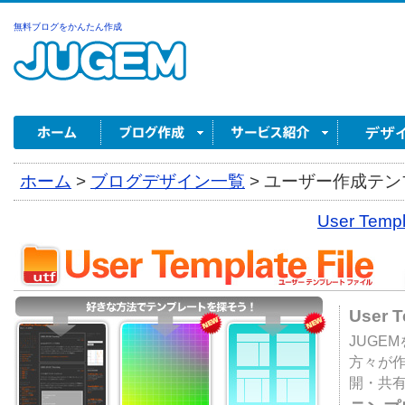
無料ブログをかんたん作成
ホーム
>
ブログデザイン一覧
>
ユーザー作成テンプ
User Tem
User 
JUGE
方々が
開・共