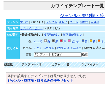
カワイイテンプレート一覧
ジャンル・並び順・絞
ジャンル
すべて
|
»カワイイ
|
シンプル
|
キレイ
|
クール
|
個性的
|
未分類
表示形式
サムネイルビュー
|
»リストビュー
並び替え
»最近投票が多い
|
投票数が多い
|
修正日が新しい
|
色:
すべて
|
白
|
黒
|
赤
|
ピンク
|
青
|
黄
|
オ
カラム:
すべて
|
1カラム
|
2カラム-右メニュー
|
»2カラム-左メ
絞り込み
名前:
投票数
テンプレート名
カラム
色
クリエイター
条件に該当するテンプレートは見つかりませんでした。
ジャンル・並び順・絞り込み条件をリセット