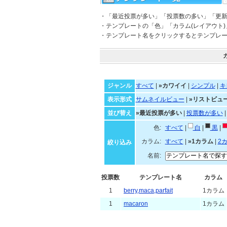
・「最近投票が多い」「投票数の多い」「更
・テンプレートの「色」「カラム(レイアウト
・テンプレート名をクリックするとテンプレ
ジャンル
すべて
|
»カワイイ
|
シンプル
|
キ
表示形式
サムネイルビュー
|
»リストビュ
並び替え
»最近投票が多い
|
投票数が多い
色:
すべて
|
白
|
黒
|
カラム:
すべて
|
»1カラム
|
2
絞り込み
名前:
投票数
テンプレート名
カラム
1
berry,maca,parfait
1カラム
1
macaron
1カラム