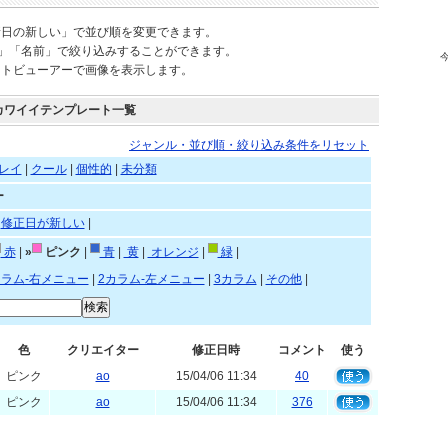
新日の新しい」で並び順を変更できます。
)」「名前」で絞り込みすることができます。
ートビューアーで画像を表示します。
カワイイテンプレート一覧
ジャンル・並び順・絞り込み条件をリセット
レイ
|
クール
|
個性的
|
未分類
ー
|
修正日が新しい
|
赤
|
»
ピンク
|
青
|
黄
|
オレンジ
|
緑
|
カラム-右メニュー
|
2カラム-左メニュー
|
3カラム
|
その他
|
色
クリエイター
修正日時
コメント
使う
ピンク
ao
15/04/06 11:34
40
ピンク
ao
15/04/06 11:34
376