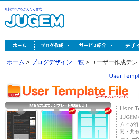
無料ブログをかんたん作成
ホーム
>
ブログデザイン一覧
>
ユーザー作成テンプ
User Tem
User 
JUGE
方々が
開・共