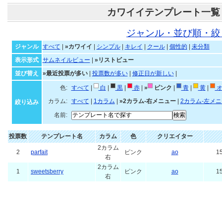
カワイイテンプレート一覧
ジャンル・並び順・絞
ジャンル
すべて
|
»カワイイ
|
シンプル
|
キレイ
|
クール
|
個性的
|
未分類
表示形式
サムネイルビュー
|
»リストビュー
並び替え
»最近投票が多い
|
投票数が多い
|
修正日が新しい
|
色:
すべて
|
白
|
黒
|
赤
|
»
ピンク
|
青
|
黄
|
オ
カラム:
すべて
|
1カラム
|
»2カラム-右メニュー
|
2カラム-左メ
絞り込み
名前:
投票数
テンプレート名
カラム
色
クリエイター
2カラム
2
parfait
ピンク
ao
15
右
2カラム
1
sweetsberry
ピンク
ao
15
右