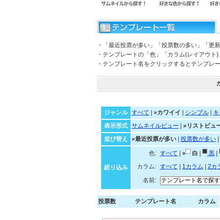
・「最近投票が多い」「投票数の多い」「更
・テンプレートの「色」「カラム(レイアウト
・テンプレート名をクリックするとテンプレ
ジャンル
すべて
|
»カワイイ
|
シンプル
|
キ
表示形式
サムネイルビュー
|
»リストビュ
並び替え
»最近投票が多い
|
投票数が多い
色:
すべて
|
»
白
|
黒
|
カラム:
すべて
|
1カラム
|
2カ
絞り込み
名前:
投票数
テンプレート名
カラム