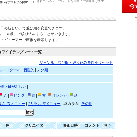
されているテンプレートを自由にご利用頂けます。
新日の新しい」で並び順を変更できます。
)」「名前」で絞り込みすることができます。
ートビューアーで画像を表示します。
カワイイテンプレート一覧
ジャンル・並び順・絞り込み条件をリセット
レイ
|
クール
|
個性的
|
未分類
ー
|
修正日が新しい
|
赤
|
ピンク
|
青
|
黄
|
オレンジ
|
緑
|
ラム-右メニュー
|
2カラム-左メニュー
|
»3カラム
|
その他
|
色
クリエイター
修正日時
コメント
使う