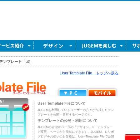
テンプレート「utf」
User Template File トップへ戻る
User Template Fileについて
JUGEMを利用しているユーザーの方々が作成したテン
プレートを公開・共有するページです。
テンプレートの公開・利用について
JUGEMの管理者ページの「デザイン」>「テンプレー
ト変更」ページから簡単にできます。JUGEM、ロリポ
ブログをお使いのお客様は、User Template Fileで公開