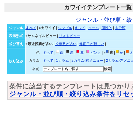
カワイイテンプレート一覧
ジャンル・並び順・絞
ジャンル
すべて
|
»カワイイ
|
シンプル
|
キレイ
|
クール
|
個性的
|
未分類
表示形式
»サムネイルビュー
|
リストビュー
並び替え
»最近投票が多い
|
投票数が多い
|
修正日が新しい
|
色:
すべて
|
白
|
黒
|
赤
|
ピンク
|
»
青
|
黄
|
オ
カラム:
すべて
|
1カラム
|
2カラム-右メニュー
|
2カラム-左メニ
絞り込み
名前:
条件に該当するテンプレートは見つかり
ジャンル・並び順・絞り込み条件をリセ