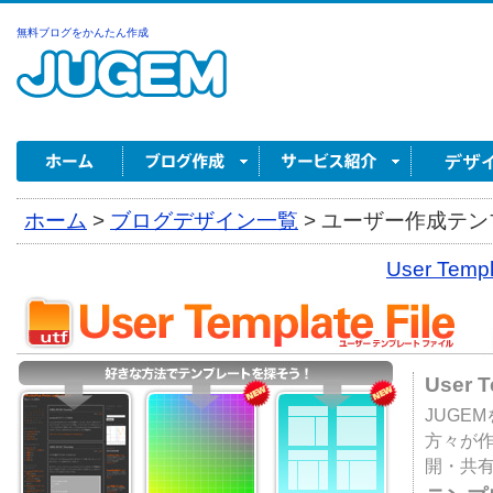
無料ブログをかんたん作成
ホーム
>
ブログデザイン一覧
>
ユーザー作成テンプ
User Tem
User 
JUGE
方々が
開・共