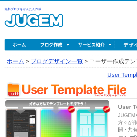
無料ブログをかんたん作成
ホーム
>
ブログデザイン一覧
>
ユーザー作成テンプ
User Tem
User 
JUGE
方々が
開・共