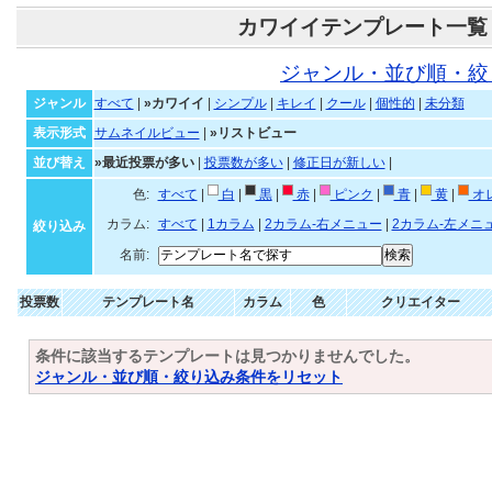
カワイイテンプレート一覧
ジャンル・並び順・絞
ジャンル
すべて
|
»カワイイ
|
シンプル
|
キレイ
|
クール
|
個性的
|
未分類
表示形式
サムネイルビュー
|
»リストビュー
並び替え
»最近投票が多い
|
投票数が多い
|
修正日が新しい
|
色:
すべて
|
白
|
黒
|
赤
|
ピンク
|
青
|
黄
|
オ
カラム:
すべて
|
1カラム
|
2カラム-右メニュー
|
2カラム-左メニ
絞り込み
名前:
投票数
テンプレート名
カラム
色
クリエイター
条件に該当するテンプレートは見つかりませんでした。
ジャンル・並び順・絞り込み条件をリセット