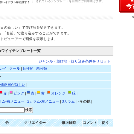
されているテンプレートを自由にご利用頂けます。
新日の新しい」で並び順を変更できます。
)」「名前」で絞り込みすることができます。
ートビューアーで画像を表示します。
カワイイテンプレート一覧
ジャンル・並び順・絞り込み条件をリセット
レイ
|
クール
|
個性的
|
未分類
ー
|
修正日が新しい
|
赤
|
ピンク
|
青
|
黄
|
オレンジ
|
緑
|
ラム-右メニュー
|
2カラム-左メニュー
|
3カラム
|
»その他
|
色
クリエイター
修正日時
コメント
使う