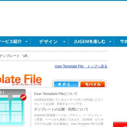
テンプレート「utf」
User Template File トップへ戻る
User Template Fileについて
JUGEMを利用しているユーザーの方々が作成したテン
プレートを公開・共有するページです。
テンプレートの公開・利用について
JUGEMの管理者ページの「デザイン」>「テンプレー
ト変更」ページから簡単にできます。JUGEM、ロリポ
ブログをお使いのお客様は、User Template Fileで公開