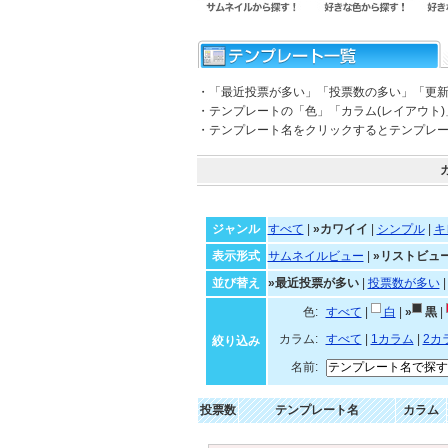
・「最近投票が多い」「投票数の多い」「更
・テンプレートの「色」「カラム(レイアウト
・テンプレート名をクリックするとテンプレ
ジャンル
すべて
|
»カワイイ
|
シンプル
|
キ
表示形式
サムネイルビュー
|
»リストビュ
並び替え
»最近投票が多い
|
投票数が多い
色:
すべて
|
白
|
»
黒
|
カラム:
すべて
|
1カラム
|
2カ
絞り込み
名前:
投票数
テンプレート名
カラム