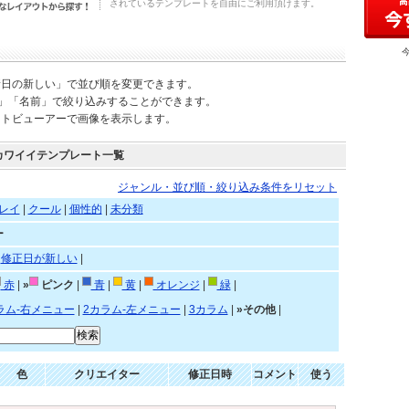
されているテンプレートを自由にご利用頂けます。
新日の新しい」で並び順を変更できます。
)」「名前」で絞り込みすることができます。
ートビューアーで画像を表示します。
カワイイテンプレート一覧
ジャンル・並び順・絞り込み条件をリセット
レイ
|
クール
|
個性的
|
未分類
ー
|
修正日が新しい
|
赤
|
»
ピンク
|
青
|
黄
|
オレンジ
|
緑
|
ラム-右メニュー
|
2カラム-左メニュー
|
3カラム
|
»その他
|
色
クリエイター
修正日時
コメント
使う