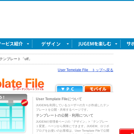
テンプレート「utf」
User Template File トップへ戻る
User Template Fileについて
JUGEMを利用しているユーザーの方々が作成したテン
プレートを公開・共有するページです。
テンプレートの公開・利用について
JUGEMの管理者ページの「デザイン」>「テンプレー
ト変更」ページから簡単にできます。JUGEM、ロリポ
ブログをお使いのお客様は、User Template Fileで公開