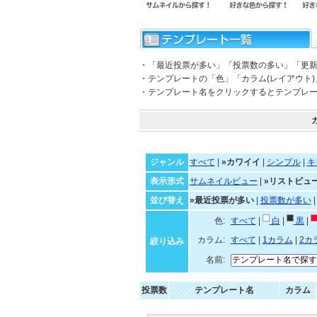
・「最近投票が多い」「投票数の多い」「更
・テンプレートの「色」「カラム(レイアウト
・テンプレート名をクリックするとテンプレ
ジャンル
すべて
|
»カワイイ
|
シンプル
|
キ
表示形式
サムネイルビュー
|
»リストビュ
並び替え
»最近投票が多い
|
投票数が多い
色:
すべて
|
白
|
黒
|
カラム:
すべて
|
1カラム
|
2カ
絞り込み
名前:
投票数
テンプレート名
カラム