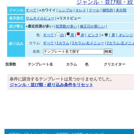
カワイイテンプレート一覧
ジャンル・並び順・絞
ジャンル
すべて
|
»カワイイ
|
シンプル
|
キレイ
|
クール
|
個性的
|
未分類
表示形式
サムネイルビュー
|
»リストビュー
並び替え
»最近投票が多い
|
投票数が多い
|
修正日が新しい
|
色:
すべて
|
白
|
黒
|
赤
|
ピンク
|
»
青
|
黄
|
オ
カラム:
すべて
|
1カラム
|
2カラム-右メニュー
|
2カラム-左メニ
絞り込み
名前:
投票数
テンプレート名
カラム
色
クリエイター
条件に該当するテンプレートは見つかりませんでした。
ジャンル・並び順・絞り込み条件をリセット