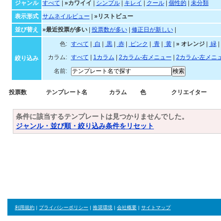
ジャンル
すべて
|
»カワイイ
|
シンプル
|
キレイ
|
クール
|
個性的
|
未分類
表示形式
サムネイルビュー
|
»リストビュー
並び替え
»最近投票が多い
|
投票数が多い
|
修正日が新しい
|
色:
すべて
|
白
|
黒
|
赤
|
ピンク
|
青
|
黄
|
»
オレンジ
|
緑
|
カラム:
すべて
|
1カラム
|
2カラム-右メニュー
|
2カラム-左メニ
絞り込み
名前:
投票数
テンプレート名
カラム
色
クリエイター
条件に該当するテンプレートは見つかりませんでした。
ジャンル・並び順・絞り込み条件をリセット
利用規約
|
プライバシーポリシー
|
推奨環境
|
会社概要
|
サイトマップ