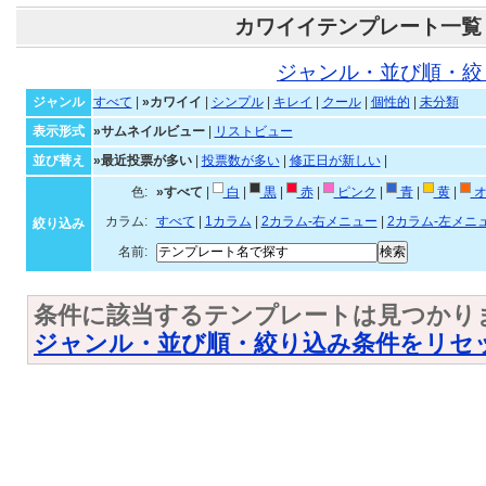
カワイイテンプレート一覧
ジャンル・並び順・絞
ジャンル
すべて
|
»カワイイ
|
シンプル
|
キレイ
|
クール
|
個性的
|
未分類
表示形式
»サムネイルビュー
|
リストビュー
並び替え
»最近投票が多い
|
投票数が多い
|
修正日が新しい
|
色:
»すべて
|
白
|
黒
|
赤
|
ピンク
|
青
|
黄
|
オ
カラム:
すべて
|
1カラム
|
2カラム-右メニュー
|
2カラム-左メニ
絞り込み
名前:
条件に該当するテンプレートは見つかり
ジャンル・並び順・絞り込み条件をリセ