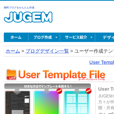
無料ブログをかんたん作成
ホーム
>
ブログデザイン一覧
>
ユーザー作成テンプ
User Tem
User 
JUGE
方々が
開・共