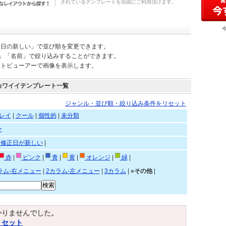
されているテンプレートを自由にご利用頂けます。
新日の新しい」で並び順を変更できます。
)」「名前」で絞り込みすることができます。
ートビューアーで画像を表示します。
カワイイテンプレート一覧
ジャンル・並び順・絞り込み条件をリセット
レイ
|
クール
|
個性的
|
未分類
ー
|
修正日が新しい
|
赤
|
ピンク
|
青
|
黄
|
オレンジ
|
緑
|
ラム-右メニュー
|
2カラム-左メニュー
|
3カラム
|
»その他
|
かりませんでした。
リセット