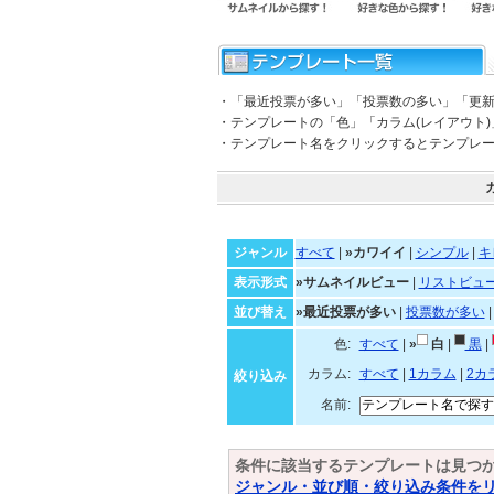
・「最近投票が多い」「投票数の多い」「更
・テンプレートの「色」「カラム(レイアウト
・テンプレート名をクリックするとテンプレ
ジャンル
すべて
|
»カワイイ
|
シンプル
|
キ
表示形式
»サムネイルビュー
|
リストビュ
並び替え
»最近投票が多い
|
投票数が多い
色:
すべて
|
»
白
|
黒
|
カラム:
すべて
|
1カラム
|
2カ
絞り込み
名前:
条件に該当するテンプレートは見つ
ジャンル・並び順・絞り込み条件を