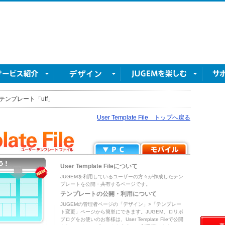
テンプレート「utf」
User Template File トップへ戻る
User Template Fileについて
JUGEMを利用しているユーザーの方々が作成したテン
プレートを公開・共有するページです。
テンプレートの公開・利用について
JUGEMの管理者ページの「デザイン」>「テンプレー
ト変更」ページから簡単にできます。JUGEM、ロリポ
ブログをお使いのお客様は、User Template Fileで公開