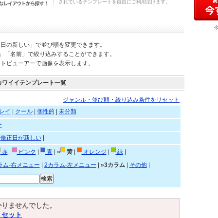
されているテンプレートを自由にご利用頂けます。
新日の新しい」で並び順を変更できます。
)」「名前」で絞り込みすることができます。
ートビューアーで画像を表示します。
カワイイテンプレート一覧
ジャンル・並び順・絞り込み条件をリセット
レイ
|
クール
|
個性的
|
未分類
ー
|
修正日が新しい
|
赤
|
ピンク
|
青
|
»
黄
|
オレンジ
|
緑
|
ラム-右メニュー
|
2カラム-左メニュー
|
»3カラム
|
その他
|
かりませんでした。
リセット