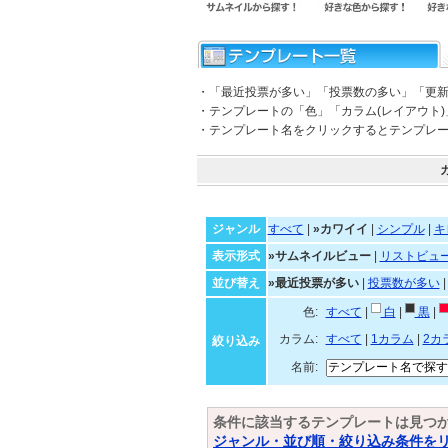
・「最近投票が多い」「投票数の多い」「更
・テンプレートの「色」「カラム(レイアウト
・テンプレート名をクリックするとテンプレ
ジャンル
すべて
|
»カワイイ
|
シンプル
|
キ
表示形式
»サムネイルビュー
|
リストビュ
並び替え
»最近投票が多い
|
投票数が多い
色:
すべて
|
白
|
黒
|
カラム:
すべて
|
1カラム
|
2カ
絞り込み
名前:
条件に該当するテンプレートは見つ
ジャンル・並び順・絞り込み条件を