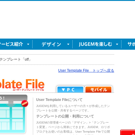
テンプレート「utf」
User Template File トップへ戻る
User Template Fileについて
JUGEMを利用しているユーザーの方々が作成したテン
プレートを公開・共有するページです。
テンプレートの公開・利用について
JUGEMの管理者ページの「デザイン」>「テンプレー
ト変更」ページから簡単にできます。JUGEM、ロリポ
ブログをお使いのお客様は、User Template Fileで公開