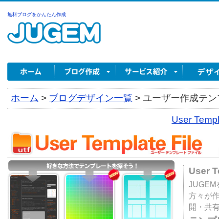
無料ブログをかんたん作成
ホーム
>
ブログデザイン一覧
>
ユーザー作成テンプ
User Tem
User 
JUGE
方々が
開・共