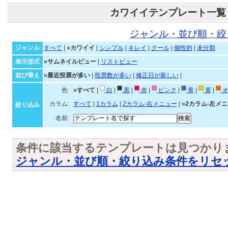
カワイイテンプレート一覧
ジャンル・並び順・絞
ジャンル
すべて
|
»カワイイ
|
シンプル
|
キレイ
|
クール
|
個性的
|
未分類
表示形式
»サムネイルビュー
|
リストビュー
並び替え
»最近投票が多い
|
投票数が多い
|
修正日が新しい
|
色:
»すべて
|
白
|
黒
|
赤
|
ピンク
|
青
|
黄
|
オ
カラム:
すべて
|
1カラム
|
2カラム-右メニュー
|
»2カラム-左メ
絞り込み
名前:
条件に該当するテンプレートは見つかり
ジャンル・並び順・絞り込み条件をリセ