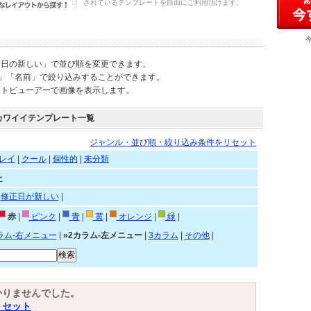
されているテンプレートを自由にご利用頂けます。
新日の新しい」で並び順を変更できます。
)」「名前」で絞り込みすることができます。
ートビューアーで画像を表示します。
カワイイテンプレート一覧
ジャンル・並び順・絞り込み条件をリセット
レイ
|
クール
|
個性的
|
未分類
ー
|
修正日が新しい
|
赤
|
ピンク
|
青
|
黄
|
オレンジ
|
緑
|
ラム-右メニュー
|
»2カラム-左メニュー
|
3カラム
|
その他
|
かりませんでした。
リセット