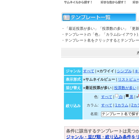
・「最近投票が多い」「投票数の多い」「更
・テンプレートの「色」「カラム(レイアウト
・テンプレート名をクリックするとテンプレ
ジャンル
すべて
|
»カワイイ
|
シンプル
|
キ
表示形式
»サムネイルビュー
|
リストビュ
並び替え
»最近投票が多い
|
投票数が多い
色:
すべて
|
白
|
黒
|
»
カラム:
すべて
|
1カラム
|
2カ
絞り込み
名前:
条件に該当するテンプレートは見つ
ジャンル・並び順・絞り込み条件を