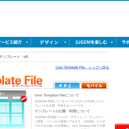
テンプレート「utf」
User Template File トップへ戻る
User Template Fileについて
JUGEMを利用しているユーザーの方々が作成したテン
プレートを公開・共有するページです。
テンプレートの公開・利用について
JUGEMの管理者ページの「デザイン」>「テンプレー
ト変更」ページから簡単にできます。JUGEM、ロリポ
ブログをお使いのお客様は、User Template Fileで公開