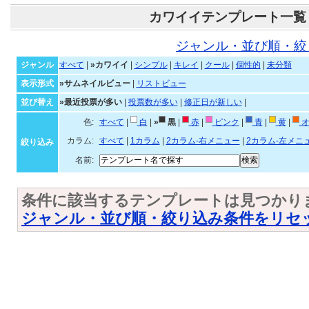
カワイイテンプレート一覧
ジャンル・並び順・絞
ジャンル
すべて
|
»カワイイ
|
シンプル
|
キレイ
|
クール
|
個性的
|
未分類
表示形式
»サムネイルビュー
|
リストビュー
並び替え
»最近投票が多い
|
投票数が多い
|
修正日が新しい
|
色:
すべて
|
白
|
»
黒
|
赤
|
ピンク
|
青
|
黄
|
オ
カラム:
すべて
|
1カラム
|
2カラム-右メニュー
|
2カラム-左メニ
絞り込み
名前:
条件に該当するテンプレートは見つかり
ジャンル・並び順・絞り込み条件をリセ