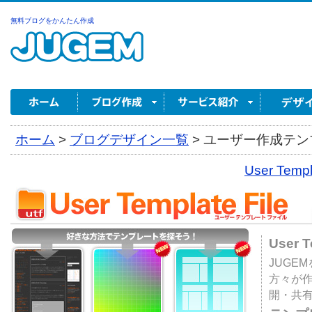
無料ブログをかんたん作成
ホーム
>
ブログデザイン一覧
>
ユーザー作成テンプ
User Tem
User 
JUGE
方々が
開・共