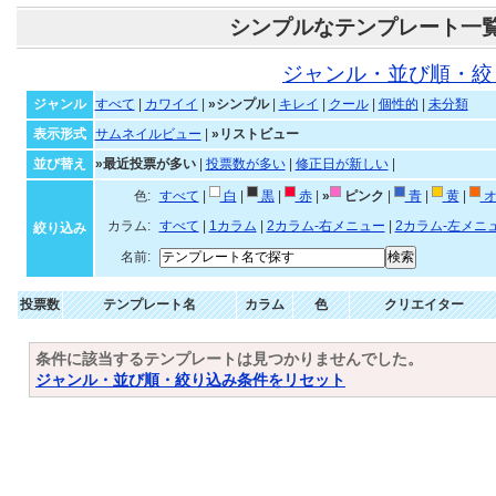
シンプルなテンプレート一
ジャンル・並び順・絞
ジャンル
すべて
|
カワイイ
|
»シンプル
|
キレイ
|
クール
|
個性的
|
未分類
表示形式
サムネイルビュー
|
»リストビュー
並び替え
»最近投票が多い
|
投票数が多い
|
修正日が新しい
|
色:
すべて
|
白
|
黒
|
赤
|
»
ピンク
|
青
|
黄
|
オ
カラム:
すべて
|
1カラム
|
2カラム-右メニュー
|
2カラム-左メニ
絞り込み
名前:
投票数
テンプレート名
カラム
色
クリエイター
条件に該当するテンプレートは見つかりませんでした。
ジャンル・並び順・絞り込み条件をリセット