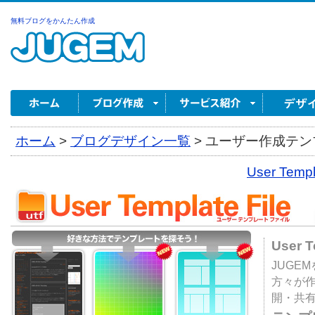
無料ブログをかんたん作成
ホーム
>
ブログデザイン一覧
>
ユーザー作成テンプ
User Tem
User 
JUGE
方々が
開・共