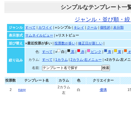
シンプルなテンプレート一
ジャンル・並び順・絞
ジャンル
すべて
|
カワイイ
|
»シンプル
|
キレイ
|
クール
|
個性的
|
未分類
表示形式
サムネイルビュー
|
»リストビュー
並び替え
»最近投票が多い
|
投票数が多い
|
修正日が新しい
|
色:
すべて
|
»
白
|
黒
|
赤
|
ピンク
|
青
|
黄
|
オ
カラム:
すべて
|
1カラム
|
2カラム-右メニュー
|
»2カラム-左メ
絞り込み
名前:
投票数
テンプレート名
カラム
色
クリエイター
2カラム
2
navy
白
優璃
15
左