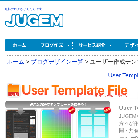
無料ブログをかんたん作成
ホーム
>
ブログデザイン一覧
>
ユーザー作成テンプ
User Tem
User 
JUGE
方々が
開・共