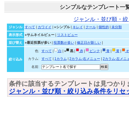
シンプルなテンプレート一
ジャンル・並び順・絞
ジャンル
すべて
|
カワイイ
|
»シンプル
|
キレイ
|
クール
|
個性的
|
未分類
表示形式
»サムネイルビュー
|
リストビュー
並び替え
»最近投票が多い
|
投票数が多い
|
修正日が新しい
|
色:
すべて
|
白
|
»
黒
|
赤
|
ピンク
|
青
|
黄
|
オ
カラム:
すべて
|
1カラム
|
2カラム-右メニュー
|
2カラム-左メニ
絞り込み
名前:
条件に該当するテンプレートは見つかり
ジャンル・並び順・絞り込み条件をリセ