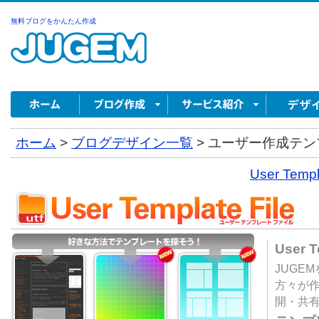
無料ブログをかんたん作成
ホーム
>
ブログデザイン一覧
>
ユーザー作成テンプ
User Tem
User 
JUGE
方々が
開・共