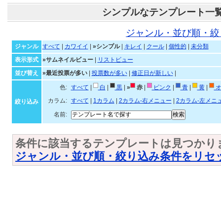
シンプルなテンプレート一
ジャンル・並び順・絞
ジャンル
すべて
|
カワイイ
|
»シンプル
|
キレイ
|
クール
|
個性的
|
未分類
表示形式
»サムネイルビュー
|
リストビュー
並び替え
»最近投票が多い
|
投票数が多い
|
修正日が新しい
|
色:
すべて
|
白
|
黒
|
»
赤
|
ピンク
|
青
|
黄
|
オ
カラム:
すべて
|
1カラム
|
2カラム-右メニュー
|
2カラム-左メニ
絞り込み
名前:
条件に該当するテンプレートは見つかり
ジャンル・並び順・絞り込み条件をリセ