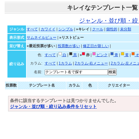
キレイなテンプレート一覧
ジャンル・並び順・絞
ジャンル
すべて
|
カワイイ
|
シンプル
|
»キレイ
|
クール
|
個性的
|
未分類
表示形式
サムネイルビュー
|
»リストビュー
並び替え
»最近投票が多い
|
投票数が多い
|
修正日が新しい
|
色:
すべて
|
白
|
黒
|
»
赤
|
ピンク
|
青
|
黄
|
オ
カラム:
すべて
|
1カラム
|
2カラム-右メニュー
|
2カラム-左メニ
絞り込み
名前:
投票数
テンプレート名
カラム
色
クリエイター
条件に該当するテンプレートは見つかりませんでした。
ジャンル・並び順・絞り込み条件をリセット