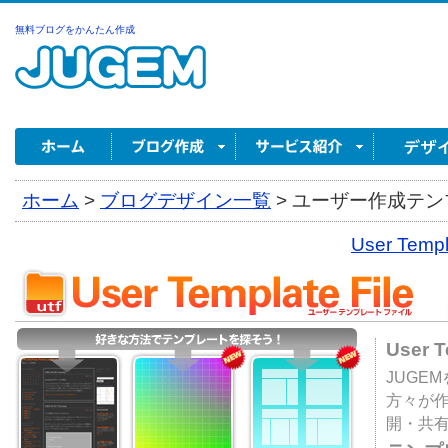
無料ブログをかんたん作成
ホーム
>
ブログデザイン一覧
>
ユーザー作成テンプ
User Tem
User 
JUGE
方々が
開・共