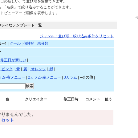
されているテンプレートを自由にご利用頂けます。
新日の新しい」で並び順を変更できます。
)」「名前」で絞り込みすることができます。
ートビューアーで画像を表示します。
キレイなテンプレート一覧
ジャンル・並び順・絞り込み条件をリセット
レイ
|
クール
|
個性的
|
未分類
ー
|
修正日が新しい
|
赤
|
ピンク
|
青
|
黄
|
オレンジ
|
緑
|
ラム-右メニュー
|
2カラム-左メニュー
|
3カラム
|
»その他
|
色
クリエイター
修正日時
コメント
使う