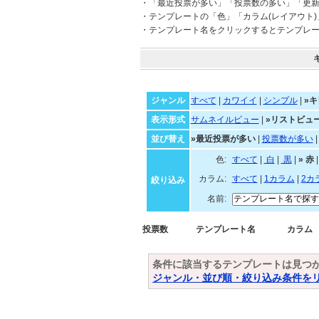
・「最近投票が多い」「投票数の多い」「更
・テンプレートの「色」「カラム(レイアウト
・テンプレート名をクリックするとテンプレ
ジャンル
すべて
|
カワイイ
|
シンプル
|
»キ
表示形式
サムネイルビュー
|
»リストビュ
並び替え
»最近投票が多い
|
投票数が多い
色:
すべて
|
白
|
黒
|
»
カラム:
すべて
|
1カラム
|
2カ
絞り込み
名前:
投票数
テンプレート名
カラム