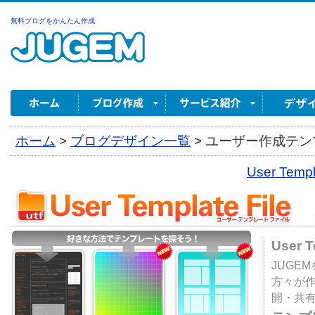
無料ブログをかんたん作成
ホーム
>
ブログデザイン一覧
>
ユーザー作成テンプ
User Tem
User 
JUGE
方々が
開・共