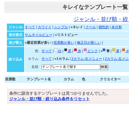
キレイなテンプレート一覧
ジャンル・並び順・絞
ジャンル
すべて
|
カワイイ
|
シンプル
|
»キレイ
|
クール
|
個性的
|
未分類
表示形式
サムネイルビュー
|
»リストビュー
並び替え
»最近投票が多い
|
投票数が多い
|
修正日が新しい
|
色:
すべて
|
白
|
黒
|
赤
|
ピンク
|
»
青
|
黄
|
オ
カラム:
すべて
|
»1カラム
|
2カラム-右メニュー
|
2カラム-左メ
絞り込み
名前:
投票数
テンプレート名
カラム
色
クリエイター
条件に該当するテンプレートは見つかりませんでした。
ジャンル・並び順・絞り込み条件をリセット