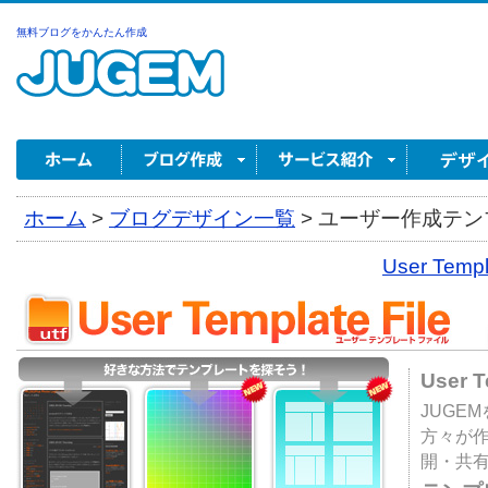
無料ブログをかんたん作成
ホーム
>
ブログデザイン一覧
>
ユーザー作成テンプ
User Tem
User 
JUGE
方々が
開・共