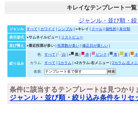
キレイなテンプレート一覧
ジャンル・並び順・絞
ジャンル
すべて
|
カワイイ
|
シンプル
|
»キレイ
|
クール
|
個性的
|
未分類
表示形式
»サムネイルビュー
|
リストビュー
並び替え
»最近投票が多い
|
投票数が多い
|
修正日が新しい
|
色:
すべて
|
白
|
»
黒
|
赤
|
ピンク
|
青
|
黄
|
オ
カラム:
すべて
|
1カラム
|
»2カラム-右メニュー
|
2カラム-左メ
絞り込み
名前:
条件に該当するテンプレートは見つかり
ジャンル・並び順・絞り込み条件をリセ