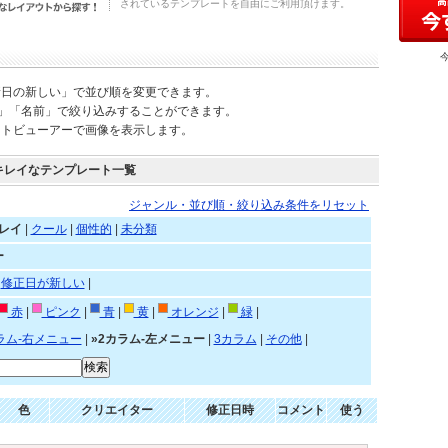
されているテンプレートを自由にご利用頂けます。
新日の新しい」で並び順を変更できます。
)」「名前」で絞り込みすることができます。
ートビューアーで画像を表示します。
キレイなテンプレート一覧
ジャンル・並び順・絞り込み条件をリセット
レイ
|
クール
|
個性的
|
未分類
ー
|
修正日が新しい
|
赤
|
ピンク
|
青
|
黄
|
オレンジ
|
緑
|
ラム-右メニュー
|
»2カラム-左メニュー
|
3カラム
|
その他
|
色
クリエイター
修正日時
コメント
使う