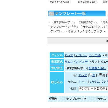
・「最近投票が多い」「投票数の多い」「更
・テンプレートの「色」「カラム(レイアウト
・テンプレート名をクリックするとテンプレ
ジャンル
すべて
|
カワイイ
|
シンプル
|
»キ
表示形式
サムネイルビュー
|
»リストビュ
並び替え
»最近投票が多い
|
投票数が多い
色:
すべて
|
白
|
»
黒
|
カラム:
すべて
|
1カラム
|
2カ
絞り込み
名前:
投票数
テンプレート名
カラム