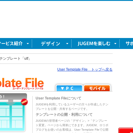
テンプレート「utf」
User Template File トップへ戻る
User Template Fileについて
JUGEMを利用しているユーザーの方々が作成したテン
プレートを公開・共有するページです。
テンプレートの公開・利用について
JUGEMの管理者ページの「デザイン」>「テンプレー
ト変更」ページから簡単にできます。JUGEM、ロリポ
ブログをお使いのお客様は、User Template Fileで公開