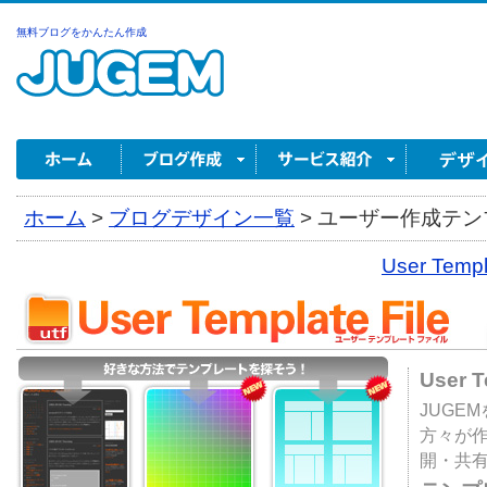
無料ブログをかんたん作成
ホーム
>
ブログデザイン一覧
>
ユーザー作成テンプ
User Tem
User 
JUGE
方々が
開・共