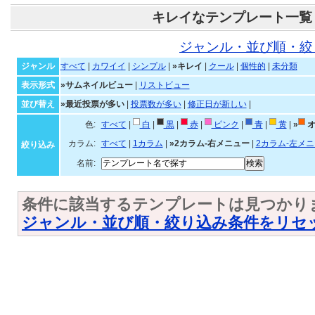
キレイなテンプレート一覧
ジャンル・並び順・絞
ジャンル
すべて
|
カワイイ
|
シンプル
|
»キレイ
|
クール
|
個性的
|
未分類
表示形式
»サムネイルビュー
|
リストビュー
並び替え
»最近投票が多い
|
投票数が多い
|
修正日が新しい
|
色:
すべて
|
白
|
黒
|
赤
|
ピンク
|
青
|
黄
|
»
オ
カラム:
すべて
|
1カラム
|
»2カラム-右メニュー
|
2カラム-左メ
絞り込み
名前:
条件に該当するテンプレートは見つかり
ジャンル・並び順・絞り込み条件をリセ