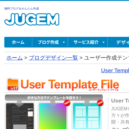
無料ブログをかんたん作成
ホーム
>
ブログデザイン一覧
>
ユーザー作成テンプ
User Tem
User 
JUGE
方々が
開・共