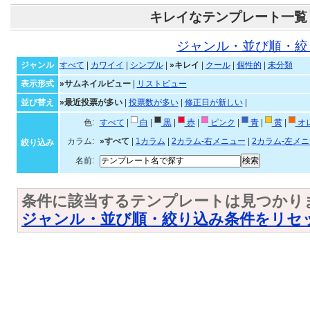
キレイなテンプレート一覧
ジャンル・並び順・絞
ジャンル
すべて
|
カワイイ
|
シンプル
|
»キレイ
|
クール
|
個性的
|
未分類
表示形式
»サムネイルビュー
|
リストビュー
並び替え
»最近投票が多い
|
投票数が多い
|
修正日が新しい
|
色:
すべて
|
白
|
黒
|
赤
|
ピンク
|
青
|
黄
|
オ
カラム:
»すべて
|
1カラム
|
2カラム-右メニュー
|
2カラム-左メ
絞り込み
名前:
条件に該当するテンプレートは見つかり
ジャンル・並び順・絞り込み条件をリセ