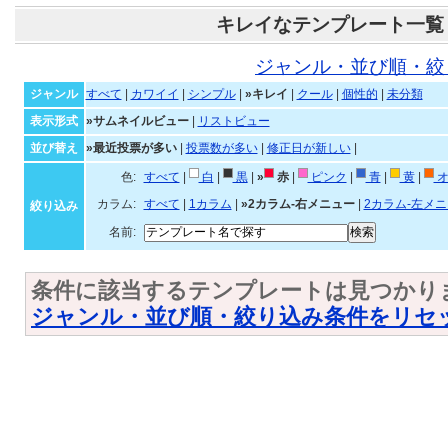
キレイなテンプレート一覧
ジャンル・並び順・絞
ジャンル
すべて
|
カワイイ
|
シンプル
|
»キレイ
|
クール
|
個性的
|
未分類
表示形式
»サムネイルビュー
|
リストビュー
並び替え
»最近投票が多い
|
投票数が多い
|
修正日が新しい
|
色:
すべて
|
白
|
黒
|
»
赤
|
ピンク
|
青
|
黄
|
オ
カラム:
すべて
|
1カラム
|
»2カラム-右メニュー
|
2カラム-左メ
絞り込み
名前:
条件に該当するテンプレートは見つかり
ジャンル・並び順・絞り込み条件をリセ