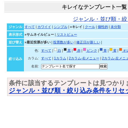
キレイなテンプレート一覧
ジャンル・並び順・絞
ジャンル
すべて
|
カワイイ
|
シンプル
|
»キレイ
|
クール
|
個性的
|
未分類
表示形式
»サムネイルビュー
|
リストビュー
並び替え
»最近投票が多い
|
投票数が多い
|
修正日が新しい
|
色:
すべて
|
白
|
黒
|
赤
|
ピンク
|
青
|
黄
|
オ
カラム:
すべて
|
1カラム
|
2カラム-右メニュー
|
2カラム-左メニ
絞り込み
名前:
条件に該当するテンプレートは見つかり
ジャンル・並び順・絞り込み条件をリセ