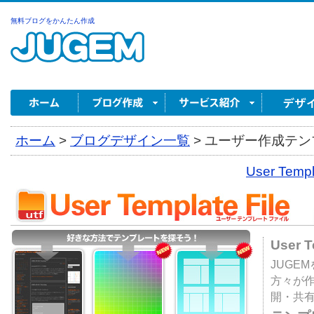
無料ブログをかんたん作成
ホーム
>
ブログデザイン一覧
>
ユーザー作成テンプ
User Tem
User 
JUGE
方々が
開・共