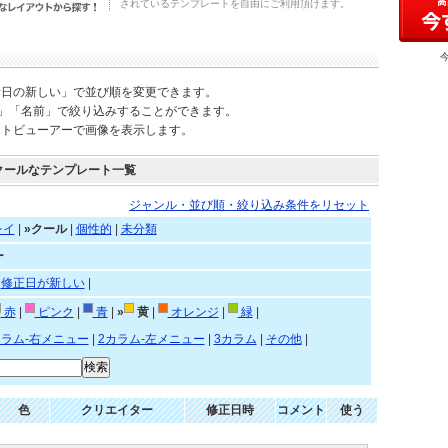
されているテンプレートを自由にご利用頂けます。
新日の新しい」で並び順を変更できます。
)」「名前」で絞り込みすることができます。
ートビューアーで画像を表示します。
クールなテンプレート一覧
ジャンル・並び順・絞り込み条件をリセット
レイ
|
»クール
|
個性的
|
未分類
ー
|
修正日が新しい
|
赤
|
ピンク
|
青
|
»
黄
|
オレンジ
|
緑
|
カラム-右メニュー
|
2カラム-左メニュー
|
3カラム
|
その他
|
色
クリエイター
修正日時
コメント
使う