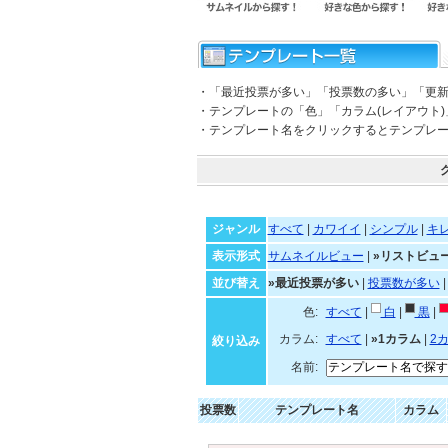
・「最近投票が多い」「投票数の多い」「更
・テンプレートの「色」「カラム(レイアウト
・テンプレート名をクリックするとテンプレ
ジャンル
すべて
|
カワイイ
|
シンプル
|
キ
表示形式
サムネイルビュー
|
»リストビュ
並び替え
»最近投票が多い
|
投票数が多い
色:
すべて
|
白
|
黒
|
カラム:
すべて
|
»1カラム
|
2
絞り込み
名前:
投票数
テンプレート名
カラム