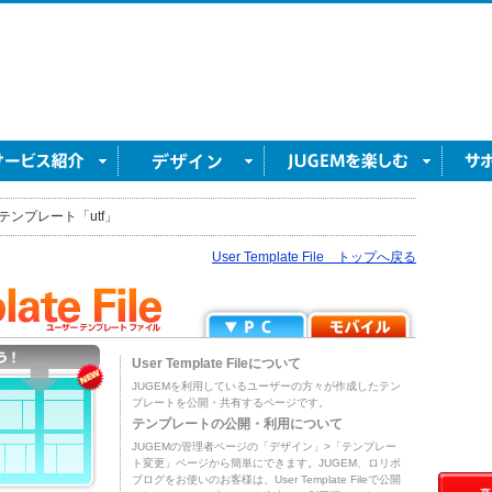
テンプレート「utf」
User Template File トップへ戻る
User Template Fileについて
JUGEMを利用しているユーザーの方々が作成したテン
プレートを公開・共有するページです。
テンプレートの公開・利用について
JUGEMの管理者ページの「デザイン」>「テンプレー
ト変更」ページから簡単にできます。JUGEM、ロリポ
ブログをお使いのお客様は、User Template Fileで公開