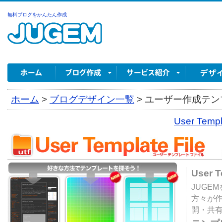
無料ブログをかんたん作成
ホーム
>
ブログデザイン一覧
>
ユーザー作成テンプ
User Tem
User 
JUGE
方々が
開・共