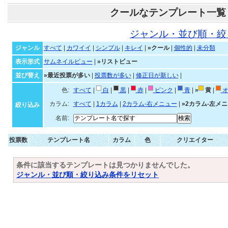
クールなテンプレート一覧
ジャンル・並び順・絞
ジャンル
すべて
|
カワイイ
|
シンプル
|
キレイ
|
»クール
|
個性的
|
未分類
表示形式
サムネイルビュー
|
»リストビュー
並び替え
»最近投票が多い
|
投票数が多い
|
修正日が新しい
|
色:
すべて
|
白
|
黒
|
赤
|
ピンク
|
青
|
»
黄
|
オ
カラム:
すべて
|
1カラム
|
2カラム-右メニュー
|
»2カラム-左メ
絞り込み
名前:
投票数
テンプレート名
カラム
色
クリエイター
条件に該当するテンプレートは見つかりませんでした。
ジャンル・並び順・絞り込み条件をリセット