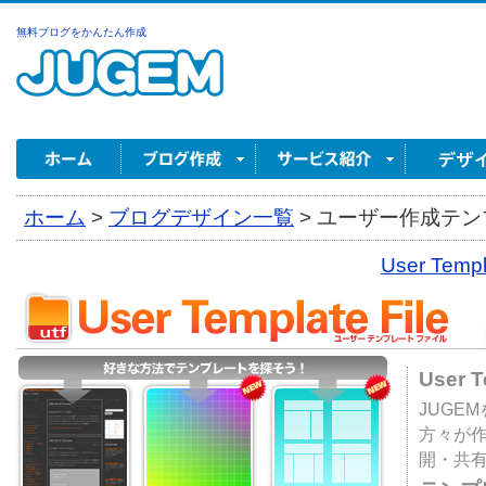
無料ブログをかんたん作成
ホーム
>
ブログデザイン一覧
>
ユーザー作成テンプ
User Tem
User 
JUGE
方々が
開・共