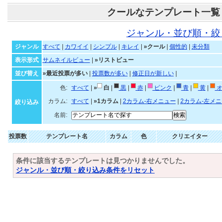
クールなテンプレート一覧
ジャンル・並び順・絞
ジャンル
すべて
|
カワイイ
|
シンプル
|
キレイ
|
»クール
|
個性的
|
未分類
表示形式
サムネイルビュー
|
»リストビュー
並び替え
»最近投票が多い
|
投票数が多い
|
修正日が新しい
|
色:
すべて
|
»
白
|
黒
|
赤
|
ピンク
|
青
|
黄
|
オ
カラム:
すべて
|
»1カラム
|
2カラム-右メニュー
|
2カラム-左メ
絞り込み
名前:
投票数
テンプレート名
カラム
色
クリエイター
条件に該当するテンプレートは見つかりませんでした。
ジャンル・並び順・絞り込み条件をリセット