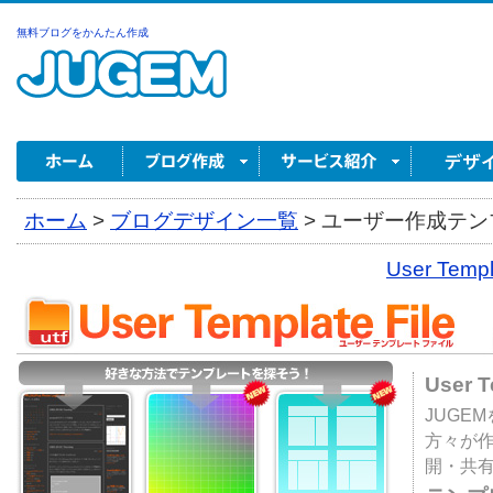
無料ブログをかんたん作成
ホーム
>
ブログデザイン一覧
>
ユーザー作成テンプ
User Tem
User 
JUGE
方々が
開・共