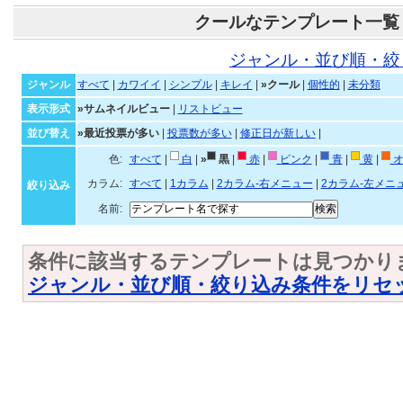
クールなテンプレート一覧
ジャンル・並び順・絞
ジャンル
すべて
|
カワイイ
|
シンプル
|
キレイ
|
»クール
|
個性的
|
未分類
表示形式
»サムネイルビュー
|
リストビュー
並び替え
»最近投票が多い
|
投票数が多い
|
修正日が新しい
|
色:
すべて
|
白
|
»
黒
|
赤
|
ピンク
|
青
|
黄
|
オ
カラム:
すべて
|
1カラム
|
2カラム-右メニュー
|
2カラム-左メニ
絞り込み
名前:
条件に該当するテンプレートは見つかり
ジャンル・並び順・絞り込み条件をリセ