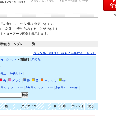
されているテンプレートを自由にご利用頂けます。
新日の新しい」で並び順を変更できます。
)」「名前」で絞り込みすることができます。
ートビューアーで画像を表示します。
個性的なテンプレート一覧
ジャンル・並び順・絞り込み条件をリセット
レイ
|
クール
|
»個性的
|
未分類
ー
|
修正日が新しい
|
赤
|
ピンク
|
青
|
黄
|
オレンジ
|
緑
|
カラム-右メニュー
|
2カラム-左メニュー
|
3カラム
|
その他
|
色
クリエイター
修正日時
コメント
使う