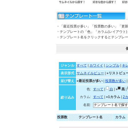
・「最近投票が多い」「投票数の多い」「更
・テンプレートの「色」「カラム(レイアウト
・テンプレート名をクリックするとテンプレ
ジャンル
すべて
|
カワイイ
|
シンプル
|
キ
表示形式
サムネイルビュー
|
»リストビュ
並び替え
»最近投票が多い
|
投票数が多い
色:
すべて
|
白
|
»
黒
|
カラム:
すべて
|
»1カラム
|
2
絞り込み
名前:
投票数
テンプレート名
カラム