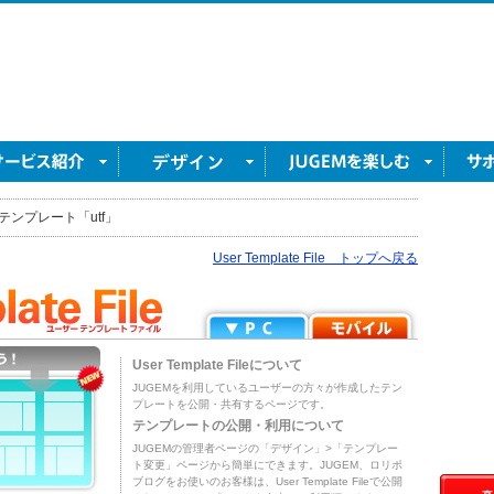
テンプレート「utf」
User Template File トップへ戻る
User Template Fileについて
JUGEMを利用しているユーザーの方々が作成したテン
プレートを公開・共有するページです。
テンプレートの公開・利用について
JUGEMの管理者ページの「デザイン」>「テンプレー
ト変更」ページから簡単にできます。JUGEM、ロリポ
ブログをお使いのお客様は、User Template Fileで公開