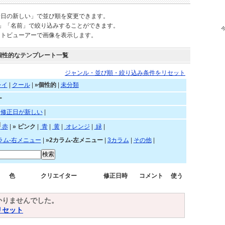
されているテンプレートを自由にご利用頂けます。
新日の新しい」で並び順を変更できます。
)」「名前」で絞り込みすることができます。
ートビューアーで画像を表示します。
個性的なテンプレート一覧
ジャンル・並び順・絞り込み条件をリセット
レイ
|
クール
|
»個性的
|
未分類
ー
|
修正日が新しい
|
赤
|
»
ピンク
|
青
|
黄
|
オレンジ
|
緑
|
ラム-右メニュー
|
»2カラム-左メニュー
|
3カラム
|
その他
|
色
クリエイター
修正日時
コメント
使う