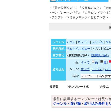
・「最近投票が多い」「投票数の多い」「更
・テンプレートの「色」「カラム(レイアウト
・テンプレート名をクリックするとテンプレ
ジャンル
すべて
|
カワイイ
|
シンプル
|
キ
表示形式
サムネイルビュー
|
»リストビュ
並び替え
»最近投票が多い
|
投票数が多い
色:
すべて
|
白
|
黒
|
カラム:
すべて
|
1カラム
|
2カ
絞り込み
名前:
投票数
テンプレート名
カラム