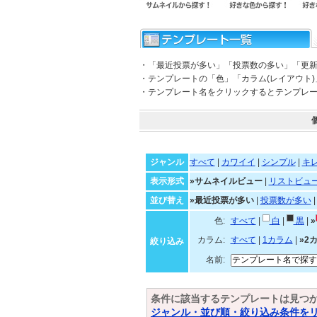
・「最近投票が多い」「投票数の多い」「更
・テンプレートの「色」「カラム(レイアウト
・テンプレート名をクリックするとテンプレ
ジャンル
すべて
|
カワイイ
|
シンプル
|
キ
表示形式
»サムネイルビュー
|
リストビュ
並び替え
»最近投票が多い
|
投票数が多い
色:
すべて
|
白
|
黒
|
»
カラム:
すべて
|
1カラム
|
»2
絞り込み
名前:
条件に該当するテンプレートは見つ
ジャンル・並び順・絞り込み条件を