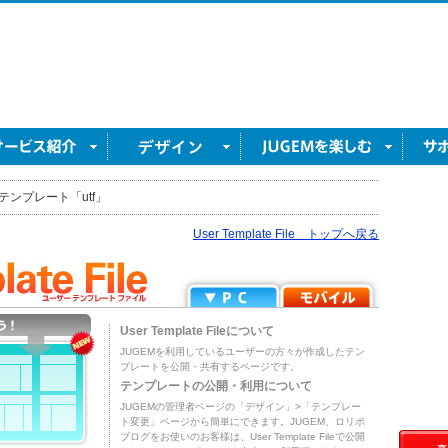
テンプレート「utf」
User Template File トップへ戻る
User Template Fileについて
JUGEMを利用しているユーザーの方々が作成したテン
プレートを公開・共有するページです。
テンプレートの公開・利用について
JUGEMの管理者ページの「デザイン」>「テンプレー
ト変更」ページから簡単にできます。JUGEM、ロリポ
ブログをお使いのお客様は、User Template Fileで公開