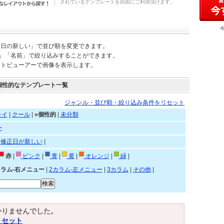
されているテンプレートを自由にご利用頂けます。
新日の新しい」で並び順を変更できます。
)」「名前」で絞り込みすることができます。
ートビューアーで画像を表示します。
個性的なテンプレート一覧
ジャンル・並び順・絞り込み条件をリセット
レイ
|
クール
|
»個性的
|
未分類
ー
|
修正日が新しい
|
赤
|
ピンク
|
青
|
黄
|
オレンジ
|
緑
|
カラム-右メニュー
|
2カラム-左メニュー
|
3カラム
|
その他
|
かりませんでした。
リセット