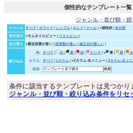
個性的なテンプレート一覧
ジャンル・並び順・絞
ジャンル
すべて
|
カワイイ
|
シンプル
|
キレイ
|
クール
|
»個性的
|
未分類
表示形式
»サムネイルビュー
|
リストビュー
並び替え
»最近投票が多い
|
投票数が多い
|
修正日が新しい
|
色:
すべて
|
白
|
黒
|
赤
|
ピンク
|
»
青
|
黄
|
オ
カラム:
すべて
|
1カラム
|
»2カラム-右メニュー
|
2カラム-左メ
絞り込み
名前:
条件に該当するテンプレートは見つかり
ジャンル・並び順・絞り込み条件をリセ