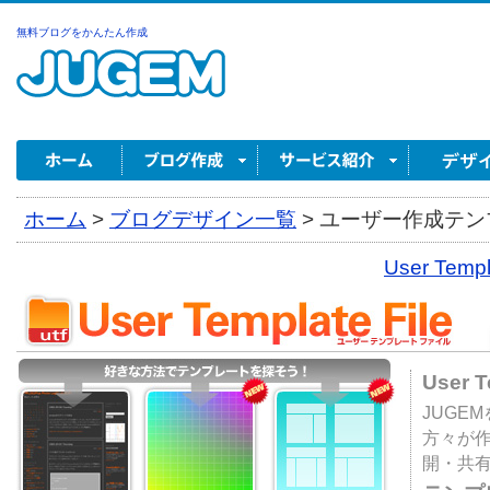
無料ブログをかんたん作成
ホーム
>
ブログデザイン一覧
>
ユーザー作成テンプ
User Tem
User 
JUGE
方々が
開・共