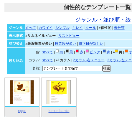
個性的なテンプレート一覧
ジャンル・並び順・絞
ジャンル
すべて
|
カワイイ
|
シンプル
|
キレイ
|
クール
|
»個性的
|
未分類
表示形式
»サムネイルビュー
|
リストビュー
並び替え
»最近投票が多い
|
投票数が多い
|
修正日が新しい
|
色:
すべて
|
白
|
黒
|
赤
|
ピンク
|
青
|
»
黄
|
オ
カラム:
すべて
|
»1カラム
|
2カラム-右メニュー
|
2カラム-左メ
絞り込み
名前:
eggs
lemon bambi