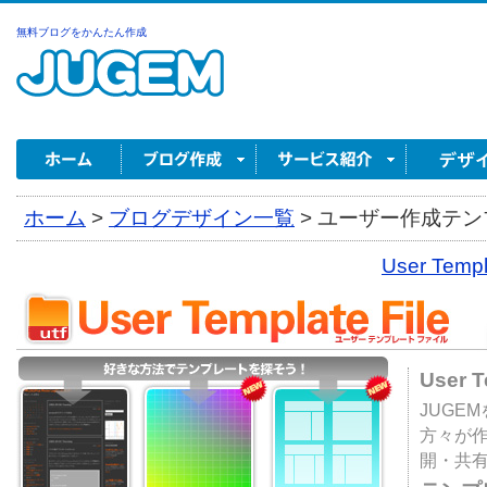
無料ブログをかんたん作成
ホーム
>
ブログデザイン一覧
>
ユーザー作成テンプ
User Tem
User 
JUGE
方々が
開・共