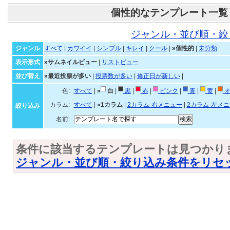
個性的なテンプレート一覧
ジャンル・並び順・絞
ジャンル
すべて
|
カワイイ
|
シンプル
|
キレイ
|
クール
|
»個性的
|
未分類
表示形式
»サムネイルビュー
|
リストビュー
並び替え
»最近投票が多い
|
投票数が多い
|
修正日が新しい
|
色:
すべて
|
»
白
|
黒
|
赤
|
ピンク
|
青
|
黄
|
オ
カラム:
すべて
|
»1カラム
|
2カラム-右メニュー
|
2カラム-左メ
絞り込み
名前:
条件に該当するテンプレートは見つかり
ジャンル・並び順・絞り込み条件をリセ