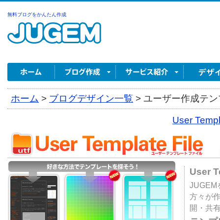
無料ブログをかんたん作成
ホーム
>
ブログデザイン一覧
>
ユーザー作成テンプ
User Tem
User 
JUGE
方々が
開・共